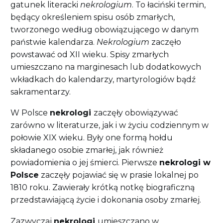
gatunek literacki
nekrologium
. To łaciński termin,
będący określeniem spisu osób zmarłych,
tworzonego według obowiązującego w danym
państwie kalendarza.
Nekrologium
zaczęło
powstawać od XII wieku. Spisy zmarłych
umieszczano na marginesach lub dodatkowych
wkładkach do kalendarzy, martyrologiów bądź
sakramentarzy.
W Polsce
nekrologi
zaczęły obowiązywać
zarówno w literaturze, jak i w życiu codziennym w
połowie XIX wieku. Były one formą hołdu
składanego osobie zmarłej, jak również
powiadomienia o jej śmierci. Pierwsze
nekrologi w
Polsce
zaczęły pojawiać się w prasie lokalnej po
1810 roku. Zawierały krótką notkę biograficzną
przedstawiającą życie i dokonania osoby zmarłej.
Zazwyczaj
nekrologi
umieszczano w