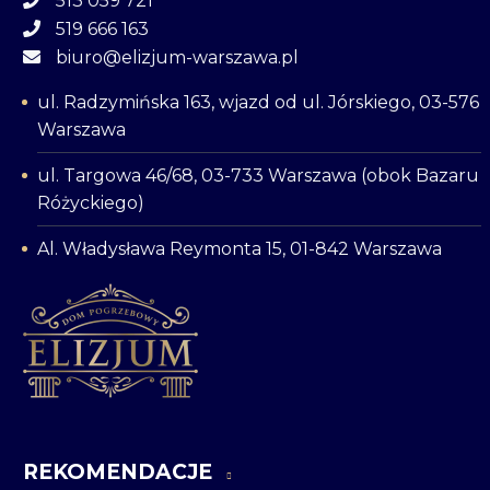
513 059 721
519 666 163
biuro@elizjum-warszawa.pl
ul. Radzymińska 163, wjazd od ul. Jórskiego, 03-576
Warszawa
ul. Targowa 46/68, 03-733 Warszawa (obok Bazaru
Różyckiego)
Al. Władysława Reymonta 15, 01-842 Warszawa
REKOMENDACJE