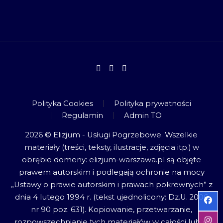
Polityka Cookies
Polityka prywatności
Regulamin
Admin TO
2026 © Elizjum - Usługi Pogrzebowe. Wszelkie
materiały (treści, teksty, ilustracje, zdjęcia itp.) w
obrębie domeny: elizjum-warszawa.pl są objęte
prawem autorskim i podlegają ochronie na mocy
„Ustawy o prawie autorskim i prawach pokrewnych” z
dnia 4 lutego 1994 r. (tekst ujednolicony: Dz.U. 2006
nr 90 poz. 631). Kopiowanie, przetwarzanie,
rozpowszechnianie tych materiałów w całości lub w