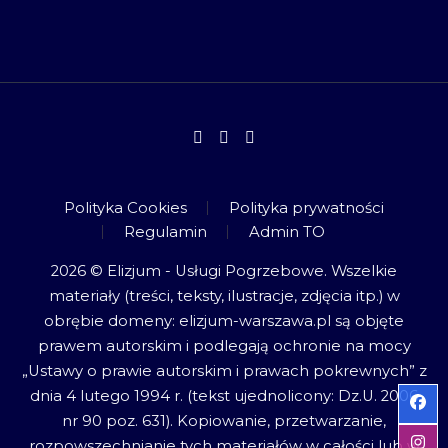
Polityka Cookies
Polityka prywatności
Regulamin
Admin TO
2026 © Elizjum - Usługi Pogrzebowe. Wszelkie
materiały (treści, teksty, ilustracje, zdjęcia itp.) w
obrębie domeny: elizjum-warszawa.pl są objęte
prawem autorskim i podlegają ochronie na mocy
„Ustawy o prawie autorskim i prawach pokrewnych” z
dnia 4 lutego 1994 r. (tekst ujednolicony: Dz.U. 2006
nr 90 poz. 631). Kopiowanie, przetwarzanie,
rozpowszechnianie tych materiałów w całości lub w