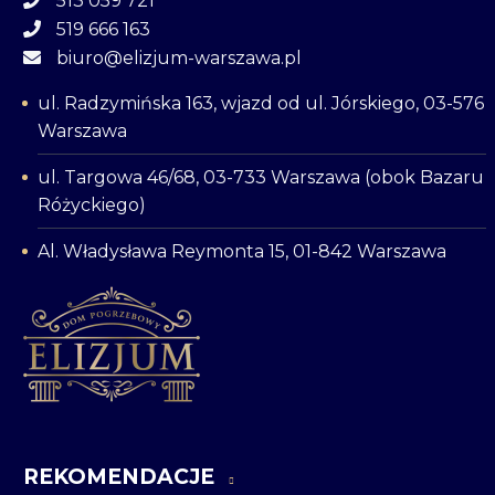
513 059 721
519 666 163
biuro@elizjum-warszawa.pl
ul. Radzymińska 163, wjazd od ul. Jórskiego, 03-576
Warszawa
ul. Targowa 46/68, 03-733 Warszawa (obok Bazaru
Różyckiego)
Al. Władysława Reymonta 15, 01-842 Warszawa
REKOMENDACJE