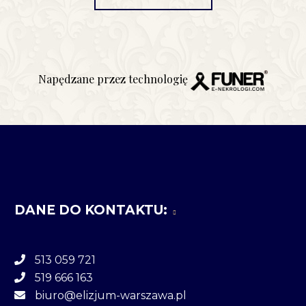
Napędzane przez technologię
DANE DO KONTAKTU:
513 059 721
519 666 163
biuro@elizjum-warszawa.pl