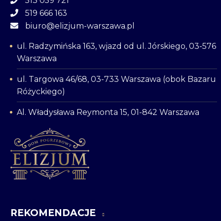
513 059 721
519 666 163
biuro@elizjum-warszawa.pl
ul. Radzymińska 163, wjazd od ul. Jórskiego, 03-576
Warszawa
ul. Targowa 46/68, 03-733 Warszawa (obok Bazaru
Różyckiego)
Al. Władysława Reymonta 15, 01-842 Warszawa
REKOMENDACJE