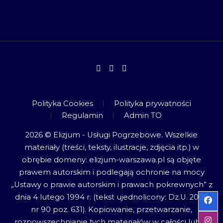
Polityka Cookies
Polityka prywatności
Regulamin
Admin TO
2026 © Elizjum - Usługi Pogrzebowe. Wszelkie
materiały (treści, teksty, ilustracje, zdjęcia itp.) w
obrębie domeny: elizjum-warszawa.pl są objęte
prawem autorskim i podlegają ochronie na mocy
„Ustawy o prawie autorskim i prawach pokrewnych” z
dnia 4 lutego 1994 r. (tekst ujednolicony: Dz.U. 2006
nr 90 poz. 631). Kopiowanie, przetwarzanie,
rozpowszechnianie tych materiałów w całości lub w