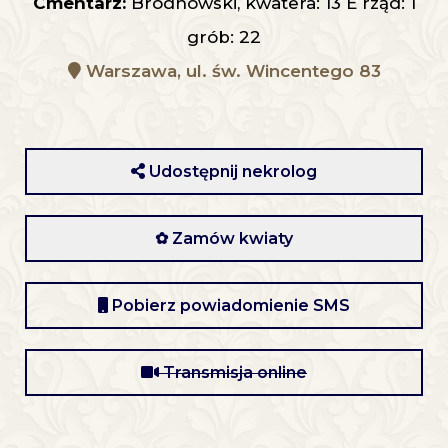
Cmentarz:
Bródnowski, kwatera: 13 E rząd: 1
grób: 22
Warszawa, ul. św. Wincentego 83
Udostępnij nekrolog
✿ Zamów kwiaty
Pobierz powiadomienie SMS
Transmisja online