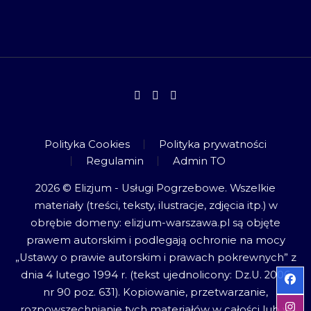
Polityka Cookies
Polityka prywatności
Regulamin
Admin TO
2026 © Elizjum - Usługi Pogrzebowe. Wszelkie
materiały (treści, teksty, ilustracje, zdjęcia itp.) w
obrębie domeny: elizjum-warszawa.pl są objęte
prawem autorskim i podlegają ochronie na mocy
„Ustawy o prawie autorskim i prawach pokrewnych” z
dnia 4 lutego 1994 r. (tekst ujednolicony: Dz.U. 2006
nr 90 poz. 631). Kopiowanie, przetwarzanie,
rozpowszechnianie tych materiałów w całości lub w