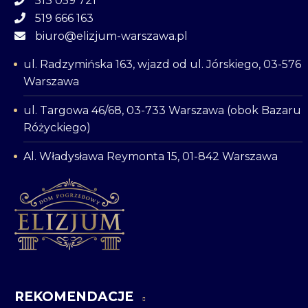
513 059 721
519 666 163
biuro@elizjum-warszawa.pl
ul. Radzymińska 163, wjazd od ul. Jórskiego, 03-576
Warszawa
ul. Targowa 46/68, 03-733 Warszawa (obok Bazaru
Różyckiego)
Al. Władysława Reymonta 15, 01-842 Warszawa
REKOMENDACJE