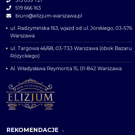
513 059 721
519 666 163
biuro@elizjum-warszawa.pl
ul. Radzymińska 163, wjazd od ul. Jórskiego, 03-576
Warszawa
ul. Targowa 46/68, 03-733 Warszawa (obok Bazaru
Różyckiego)
Al. Władysława Reymonta 15, 01-842 Warszawa
REKOMENDACJE