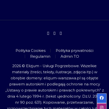
Polityka Cookies
Polityka prywatności
Regulamin
Admin TO
2026 © Elizjum - Usługi Pogrzebowe. Wszelkie
materiały (treści, teksty, ilustracje, zdjęcia itp.) w
obrębie domeny: elizjum-warszawa.pl są objęte
prawem autorskim i podlegają ochronie na mocy
„Ustawy o prawie autorskim i prawach pokrewnych” z
dnia 4 lutego 1994 r. (tekst ujednolicony: Dz.U. 2006
nr 90 poz. 631). Kopiowanie, przetwarzanie,
rozpowszechnianie tych materiałów w całości lub w