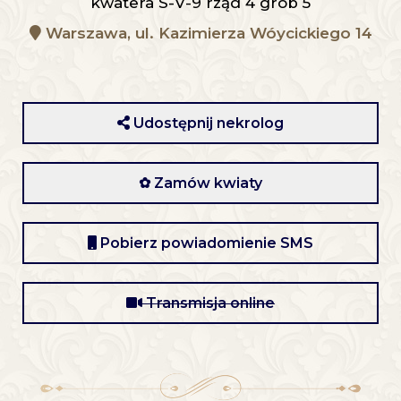
kwatera S-V-9 rząd 4 grób 5
Warszawa, ul. Kazimierza Wóycickiego 14
Udostępnij nekrolog
✿ Zamów kwiaty
Pobierz powiadomienie SMS
Transmisja online