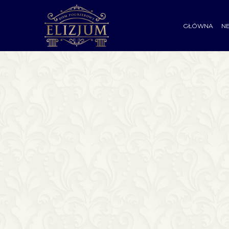
GŁÓWNA
N