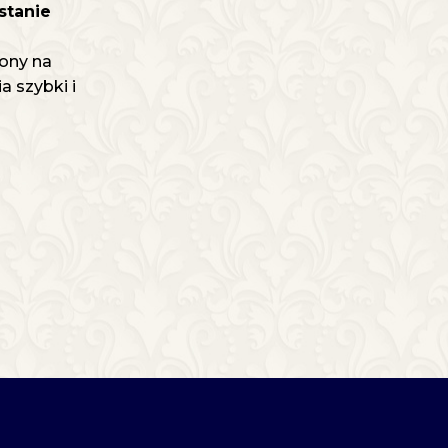
stanie
ony na
 szybki i