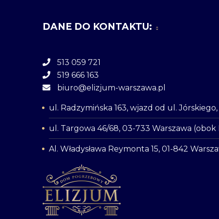
DANE DO KONTAKTU:
513 059 721
519 666 163
biuro@elizjum-warszawa.pl
ul. Radzymińska 163, wjazd od ul. Jórskieg
ul. Targowa 46/68, 03-733 Warszawa (obok
Al. Władysława Reymonta 15, 01-842 Warsz