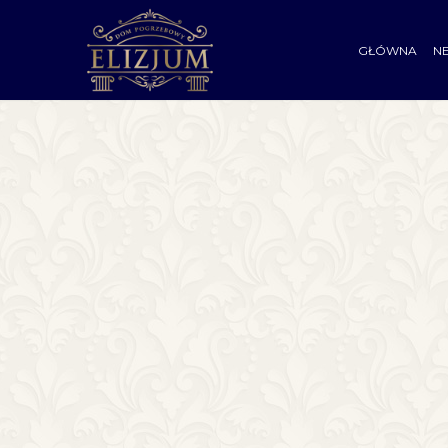
GŁÓWNA
N