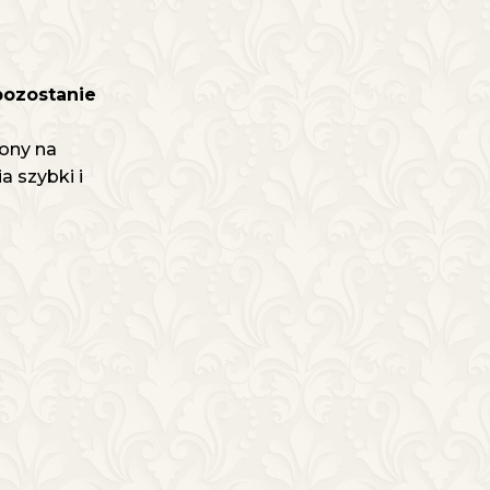
pozostanie
ony na
 szybki i