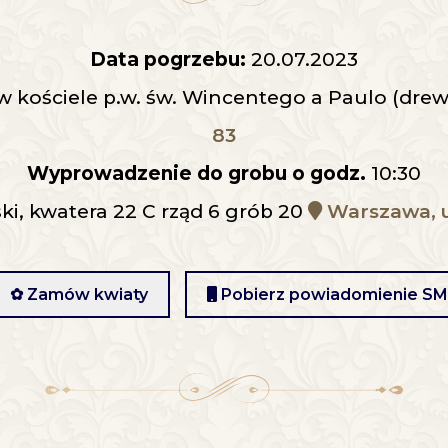
Data pogrzebu:
20.07.2023
 w kościele p.w. św. Wincentego a Paulo (dre
83
Wyprowadzenie do grobu o godz.
10:30
i, kwatera 22 C rząd 6 grób 20
Warszawa, u
✿ Zamów kwiaty
Pobierz powiadomienie S