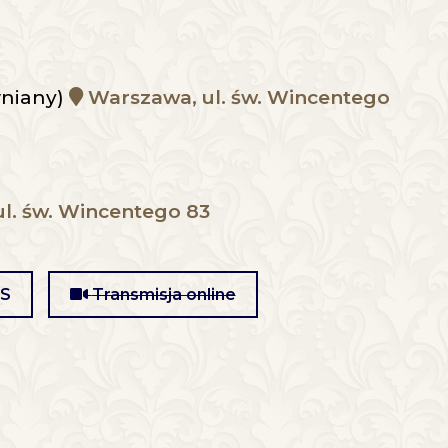
wniany)
Warszawa, ul. św. Wincentego
l. św. Wincentego 83
MS
Transmisja online