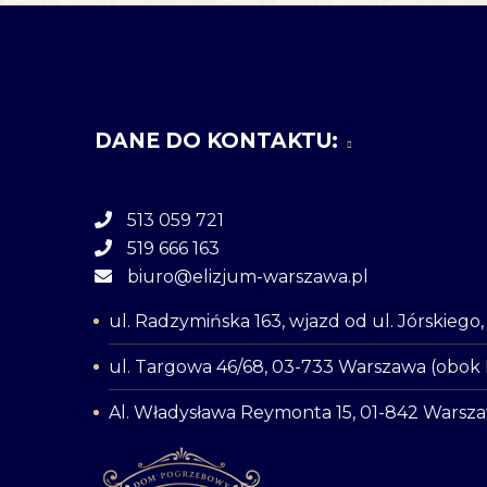
DANE DO KONTAKTU:
513 059 721
519 666 163
biuro@elizjum-warszawa.pl
ul. Radzymińska 163, wjazd od ul. Jórskieg
ul. Targowa 46/68, 03-733 Warszawa (obok
Al. Władysława Reymonta 15, 01-842 Warsz