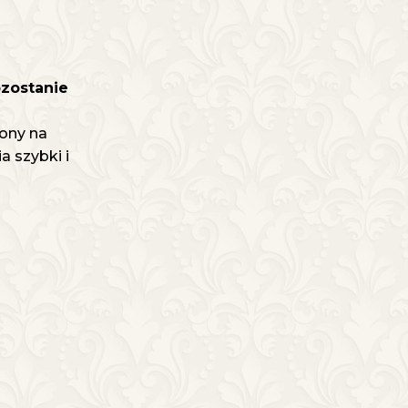
ozostanie
ony na
 szybki i