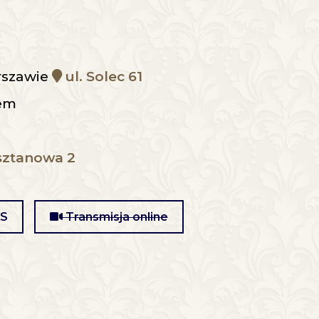
arszawie
ul. Solec 61
łem
sztanowa 2
MS
Transmisja online