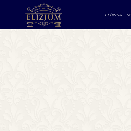
GŁÓWNA
N