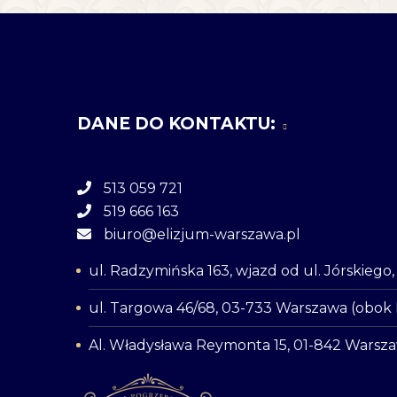
DANE DO KONTAKTU:
513 059 721
519 666 163
biuro@elizjum-warszawa.pl
ul. Radzymińska 163, wjazd od ul. Jórskieg
ul. Targowa 46/68, 03-733 Warszawa (obok
Al. Władysława Reymonta 15, 01-842 Warsz