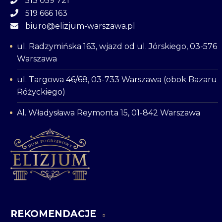
513 059 721
519 666 163
biuro@elizjum-warszawa.pl
ul. Radzymińska 163, wjazd od ul. Jórskiego, 03-576
Warszawa
ul. Targowa 46/68, 03-733 Warszawa (obok Bazaru
Różyckiego)
Al. Władysława Reymonta 15, 01-842 Warszawa
REKOMENDACJE