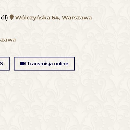
iół)
Wólczyńska 64, Warszawa
szawa
MS
Transmisja online