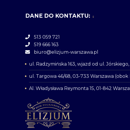
DANE DO KONTAKTU:
513 059 721
519 666 163
biuro@elizjum-warszawa.pl
ul. Radzymińska 163, wjazd od ul. Jórskieg
ul. Targowa 46/68, 03-733 Warszawa (obok
Al. Władysława Reymonta 15, 01-842 Warsz