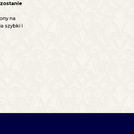
zostanie
ony na
 szybki i