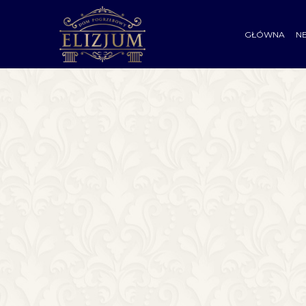
GŁÓWNA
N