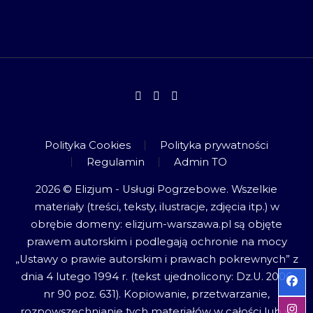
Polityka Cookies
Polityka prywatności
Regulamin
Admin TO
2026 © Elizjum - Usługi Pogrzebowe. Wszelkie
materiały (treści, teksty, ilustracje, zdjęcia itp.) w
obrębie domeny: elizjum-warszawa.pl są objęte
prawem autorskim i podlegają ochronie na mocy
„Ustawy o prawie autorskim i prawach pokrewnych” z
dnia 4 lutego 1994 r. (tekst ujednolicony: Dz.U. 2006
nr 90 poz. 631). Kopiowanie, przetwarzanie,
rozpowszechnianie tych materiałów w całości lub w