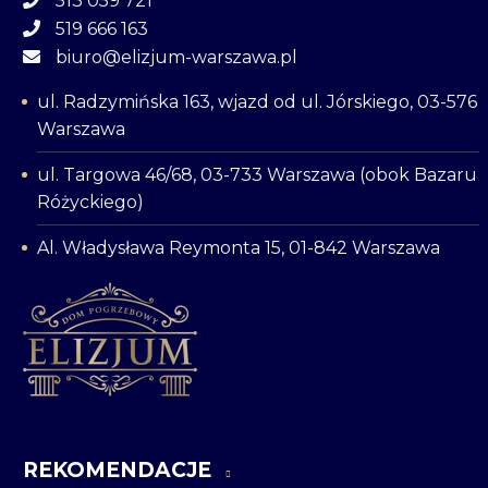
513 059 721
519 666 163
biuro@elizjum-warszawa.pl
ul. Radzymińska 163, wjazd od ul. Jórskiego, 03-576
Warszawa
ul. Targowa 46/68, 03-733 Warszawa (obok Bazaru
Różyckiego)
Al. Władysława Reymonta 15, 01-842 Warszawa
REKOMENDACJE