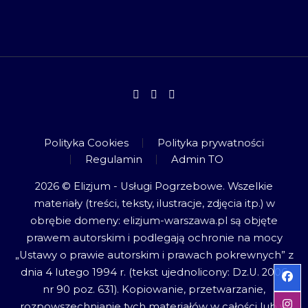
Polityka Cookies
Polityka prywatności
Regulamin
Admin TO
2026 © Elizjum - Usługi Pogrzebowe. Wszelkie
materiały (treści, teksty, ilustracje, zdjęcia itp.) w
obrębie domeny: elizjum-warszawa.pl są objęte
prawem autorskim i podlegają ochronie na mocy
„Ustawy o prawie autorskim i prawach pokrewnych” z
dnia 4 lutego 1994 r. (tekst ujednolicony: Dz.U. 2006
nr 90 poz. 631). Kopiowanie, przetwarzanie,
rozpowszechnianie tych materiałów w całości lub w