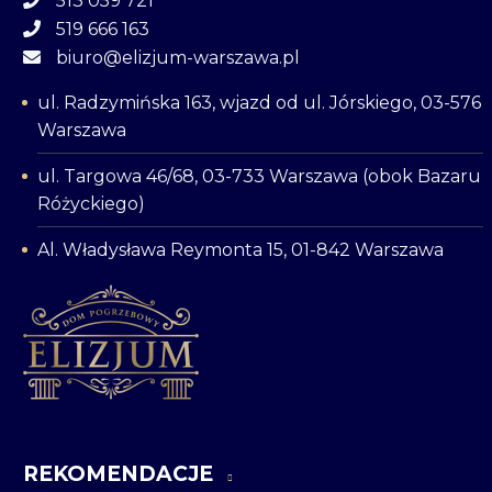
513 059 721
519 666 163
biuro@elizjum-warszawa.pl
ul. Radzymińska 163, wjazd od ul. Jórskiego, 03-576
Warszawa
ul. Targowa 46/68, 03-733 Warszawa (obok Bazaru
Różyckiego)
Al. Władysława Reymonta 15, 01-842 Warszawa
REKOMENDACJE