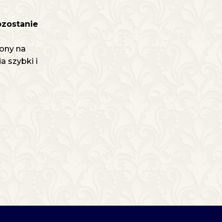
ozostanie
ony na
 szybki i