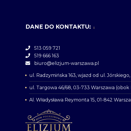
DANE DO KONTAKTU:
513 059 721
519 666 163
biuro@elizjum-warszawa.pl
ul. Radzymińska 163, wjazd od ul. Jórskieg
ul. Targowa 46/68, 03-733 Warszawa (obok
Al. Władysława Reymonta 15, 01-842 Warsz