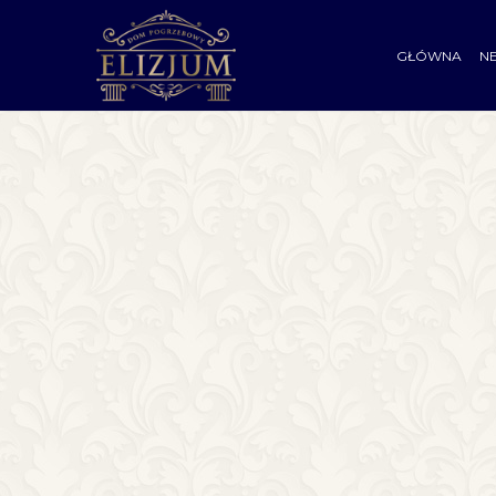
GŁÓWNA
N