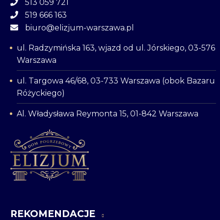
513 059 721
519 666 163
biuro@elizjum-warszawa.pl
ul. Radzymińska 163, wjazd od ul. Jórskiego, 03-576
Warszawa
ul. Targowa 46/68, 03-733 Warszawa (obok Bazaru
Różyckiego)
Al. Władysława Reymonta 15, 01-842 Warszawa
REKOMENDACJE