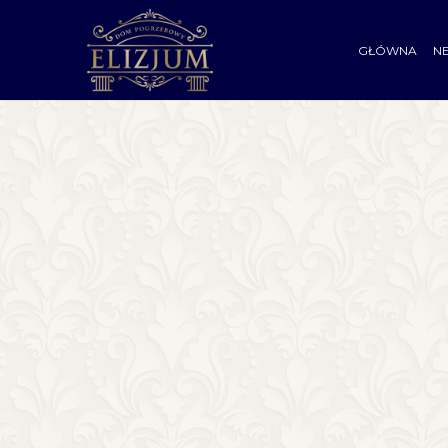
GŁÓWNA
N