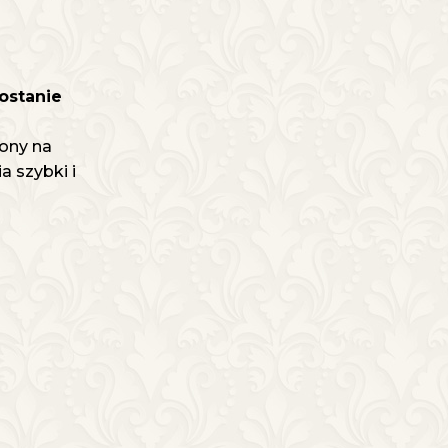
ostanie
ony na
 szybki i