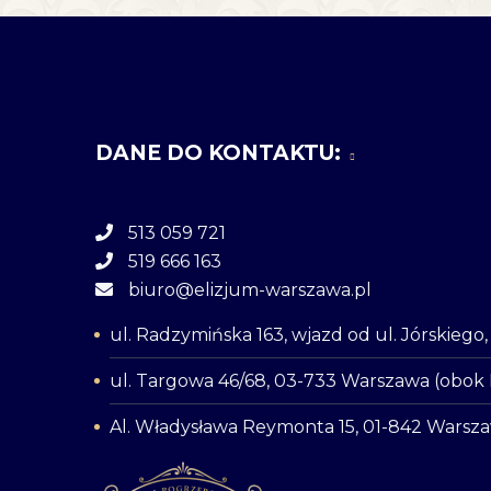
DANE DO KONTAKTU:
513 059 721
519 666 163
biuro@elizjum-warszawa.pl
ul. Radzymińska 163, wjazd od ul. Jórskieg
ul. Targowa 46/68, 03-733 Warszawa (obok
Al. Władysława Reymonta 15, 01-842 Warsz