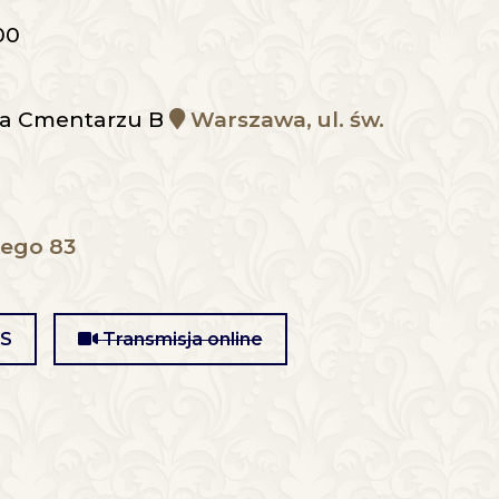
00
 na Cmentarzu B
Warszawa, ul. św.
tego 83
MS
Transmisja online