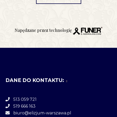
Napędzane przez technologię
DANE DO KONTAKTU:
513 059 721
519 666 163
biuro@elizjum-warszawa.pl