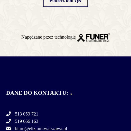
Pobierz kod QR
Napędzane przez technologię
DANE DO KONTAKTU:
513 059 721
519 666 163
biuro@elizjum-warszawa.pl