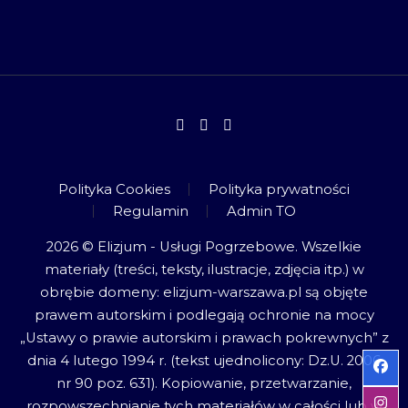
Polityka Cookies
Polityka prywatności
Regulamin
Admin TO
2026 © Elizjum - Usługi Pogrzebowe. Wszelkie
materiały (treści, teksty, ilustracje, zdjęcia itp.) w
obrębie domeny: elizjum-warszawa.pl są objęte
prawem autorskim i podlegają ochronie na mocy
„Ustawy o prawie autorskim i prawach pokrewnych” z
dnia 4 lutego 1994 r. (tekst ujednolicony: Dz.U. 2006
nr 90 poz. 631). Kopiowanie, przetwarzanie,
rozpowszechnianie tych materiałów w całości lub w