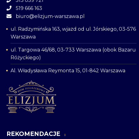
513 059 721
519 666 163
biuro@elizjum-warszawa.pl
ul. Radzymińska 163, wjazd od ul. Jórskiego, 03-576
Warszawa
ul. Targowa 46/68, 03-733 Warszawa (obok Bazaru
Różyckiego)
Al. Władysława Reymonta 15, 01-842 Warszawa
REKOMENDACJE