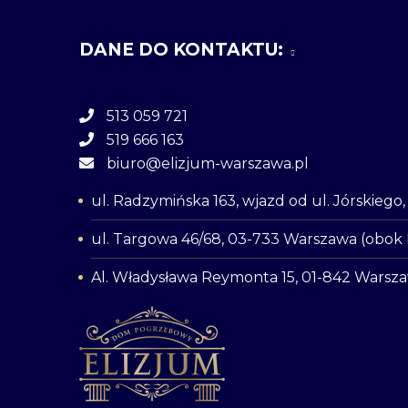
DANE DO KONTAKTU:
513 059 721
519 666 163
biuro@elizjum-warszawa.pl
ul. Radzymińska 163, wjazd od ul. Jórskieg
ul. Targowa 46/68, 03-733 Warszawa (obok
Al. Władysława Reymonta 15, 01-842 Warsz