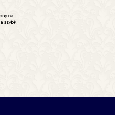
ony na
 szybki i