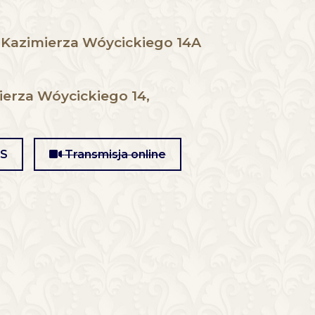
 Kazimierza Wóycickiego 14A
ierza Wóycickiego 14,
MS
Transmisja online