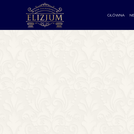
GŁÓWNA
N