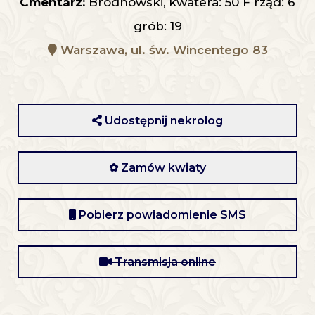
Cmentarz:
Bródnowski, kwatera: 50 F rząd: 6
grób: 19
Warszawa, ul. św. Wincentego 83
Udostępnij nekrolog
✿ Zamów kwiaty
Pobierz powiadomienie SMS
Transmisja online