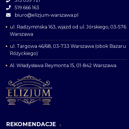
513 059 721
519 666 163
biuro@elizjum-warszawa.pl
ul. Radzymińska 163, wjazd od ul. Jórskiego, 03-576
Warszawa
ul. Targowa 46/68, 03-733 Warszawa (obok Bazaru
Różyckiego)
Al. Władysława Reymonta 15, 01-842 Warszawa
REKOMENDACJE