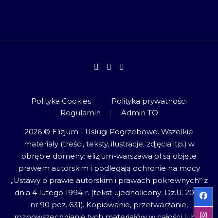
Polityka Cookies
Polityka prywatności
Regulamin
Admin TO
2026 © Elizjum - Usługi Pogrzebowe. Wszelkie
materiały (treści, teksty, ilustracje, zdjęcia itp.) w
obrębie domeny: elizjum-warszawa.pl są objęte
prawem autorskim i podlegają ochronie na mocy
„Ustawy o prawie autorskim i prawach pokrewnych” z
dnia 4 lutego 1994 r. (tekst ujednolicony: Dz.U. 2006
nr 90 poz. 631). Kopiowanie, przetwarzanie,
rozpowszechnianie tych materiałów w całości lub w