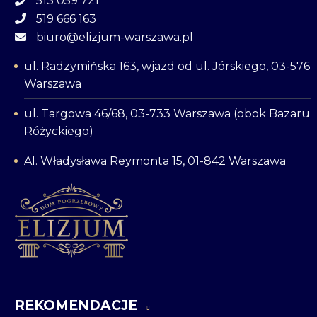
513 059 721
519 666 163
biuro@elizjum-warszawa.pl
ul. Radzymińska 163, wjazd od ul. Jórskiego, 03-576
Warszawa
ul. Targowa 46/68, 03-733 Warszawa (obok Bazaru
Różyckiego)
Al. Władysława Reymonta 15, 01-842 Warszawa
REKOMENDACJE