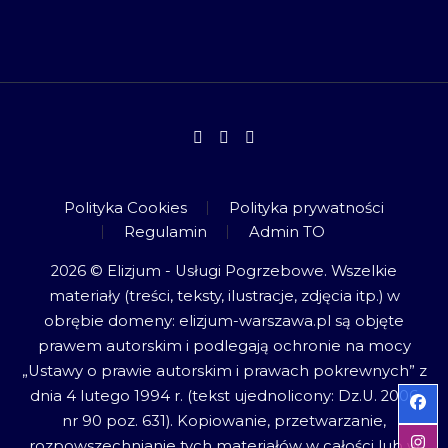
Polityka Cookies
Polityka prywatności
Regulamin
Admin TO
2026 © Elizjum - Usługi Pogrzebowe. Wszelkie
materiały (treści, teksty, ilustracje, zdjęcia itp.) w
obrębie domeny: elizjum-warszawa.pl są objęte
prawem autorskim i podlegają ochronie na mocy
„Ustawy o prawie autorskim i prawach pokrewnych” z
dnia 4 lutego 1994 r. (tekst ujednolicony: Dz.U. 2006
nr 90 poz. 631). Kopiowanie, przetwarzanie,
rozpowszechnianie tych materiałów w całości lub w