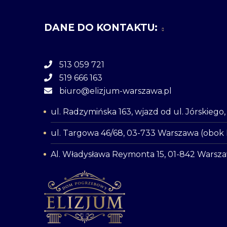
DANE DO KONTAKTU:
513 059 721
519 666 163
biuro@elizjum-warszawa.pl
ul. Radzymińska 163, wjazd od ul. Jórskieg
ul. Targowa 46/68, 03-733 Warszawa (obok
Al. Władysława Reymonta 15, 01-842 Warsz