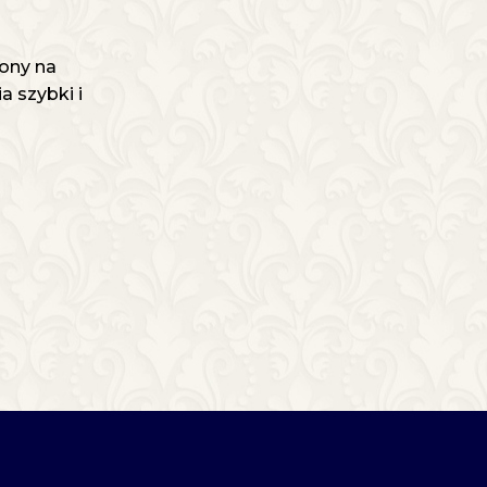
ony na
 szybki i