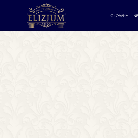
GŁÓWNA
N