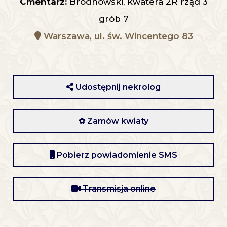
Cmentarz:
Bródnowski, kwatera 2R rząd 3
grób 7
Warszawa, ul. św. Wincentego 83
Udostępnij nekrolog
✿ Zamów kwiaty
Pobierz powiadomienie SMS
Transmisja online