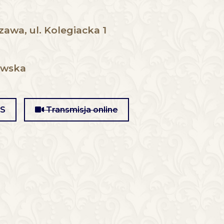
awa, ul. Kolegiacka 1
owska
MS
Transmisja online