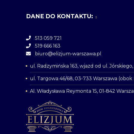
DANE DO KONTAKTU:
513 059 721
519 666 163
biuro@elizjum-warszawa.pl
ul. Radzymińska 163, wjazd od ul. Jórskieg
ul. Targowa 46/68, 03-733 Warszawa (obok
Al. Władysława Reymonta 15, 01-842 Warsz