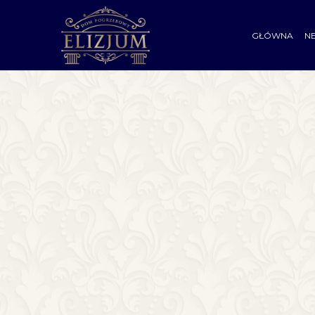
GŁÓWNA
N