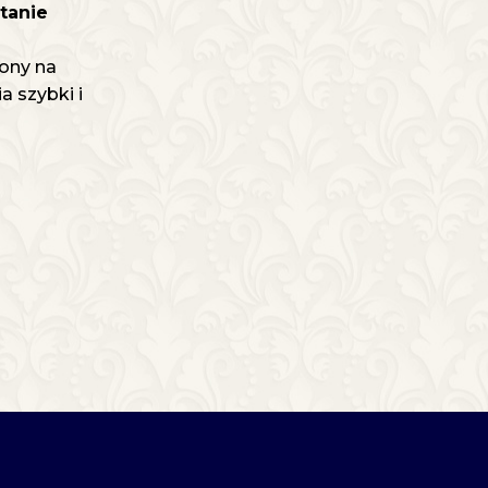
tanie
ony na
 szybki i