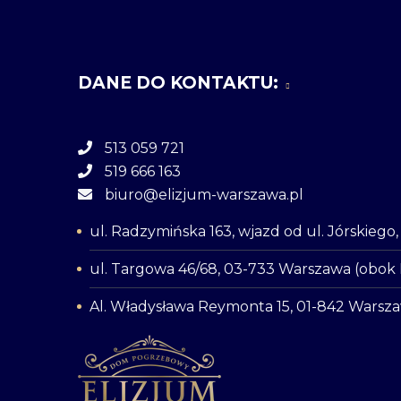
DANE DO KONTAKTU:
513 059 721
519 666 163
biuro@elizjum-warszawa.pl
ul. Radzymińska 163, wjazd od ul. Jórskieg
ul. Targowa 46/68, 03-733 Warszawa (obok
Al. Władysława Reymonta 15, 01-842 Warsz