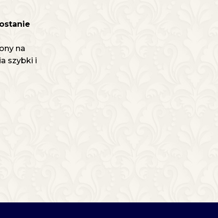
ostanie
ony na
 szybki i