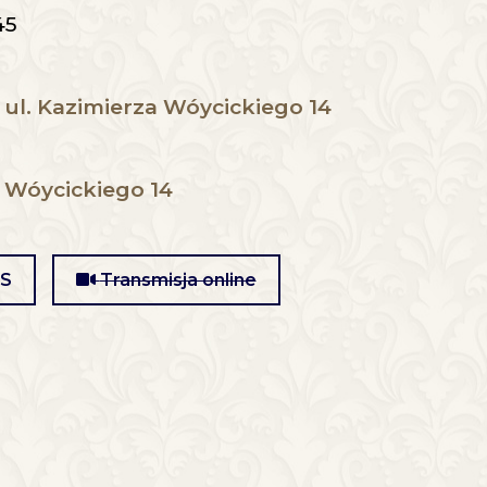
45
ul. Kazimierza Wóycickiego 14
 Wóycickiego 14
MS
Transmisja online