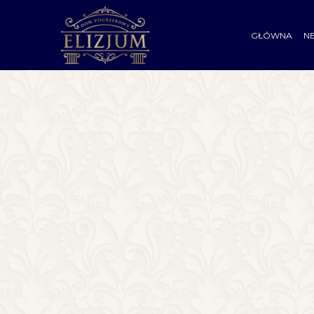
GŁÓWNA
N