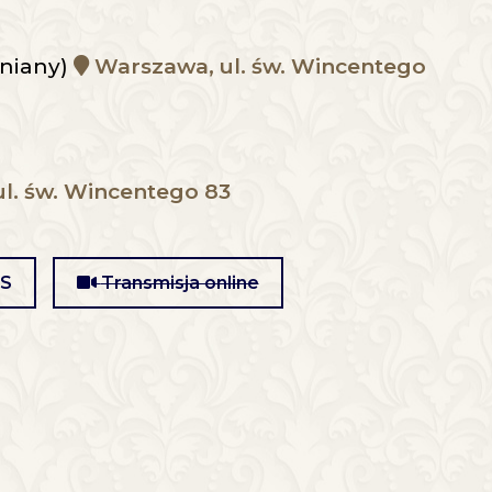
wniany)
Warszawa, ul. św. Wincentego
l. św. Wincentego 83
MS
Transmisja online