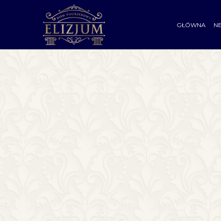
GŁÓWNA
N