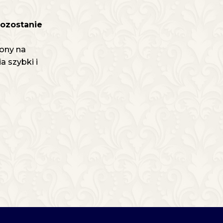
pozostanie
ony na
 szybki i