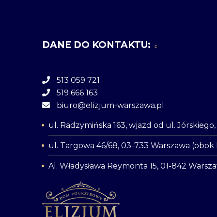
DANE DO KONTAKTU:
513 059 721
519 666 163
biuro@elizjum-warszawa.pl
ul. Radzymińska 163, wjazd od ul. Jórskieg
ul. Targowa 46/68, 03-733 Warszawa (obok
Al. Władysława Reymonta 15, 01-842 Warsz