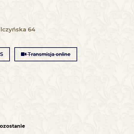
lczyńska 64
MS
Transmisja online
ozostanie