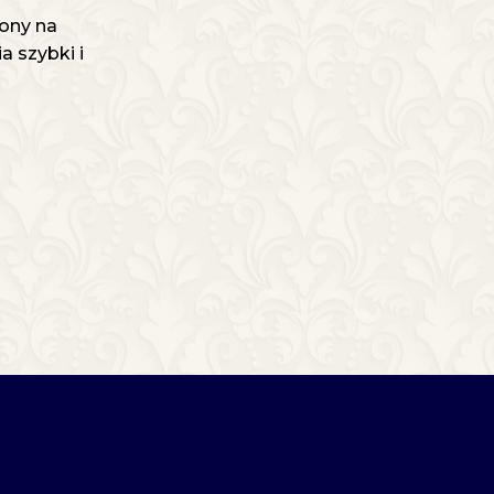
ony na
 szybki i