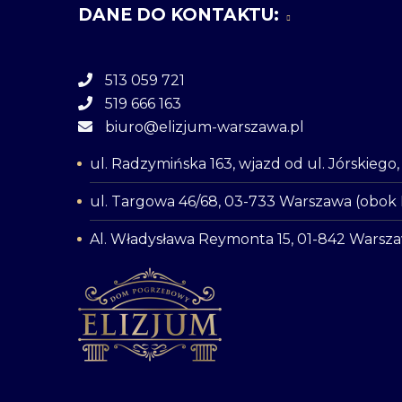
DANE DO KONTAKTU:
513 059 721
519 666 163
biuro@elizjum-warszawa.pl
ul. Radzymińska 163, wjazd od ul. Jórskieg
ul. Targowa 46/68, 03-733 Warszawa (obok
Al. Władysława Reymonta 15, 01-842 Warsz