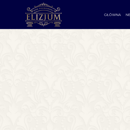
GŁÓWNA
N