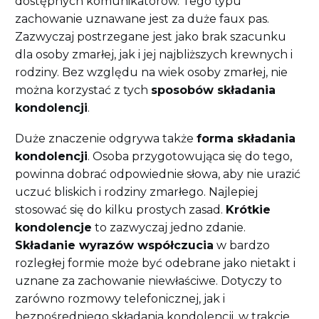
dostępnych komunikatorów. Tego typu
zachowanie uznawane jest za duże faux pas.
Zazwyczaj postrzegane jest jako brak szacunku
dla osoby zmarłej, jak i jej najbliższych krewnych i
rodziny. Bez względu na wiek osoby zmarłej, nie
można korzystać z tych
sposobów składania
kondolencji
.
Duże znaczenie odgrywa także
forma składania
kondolencji
. Osoba przygotowująca się do tego,
powinna dobrać odpowiednie słowa, aby nie urazić
uczuć bliskich i rodziny zmarłego. Najlepiej
stosować się do kilku prostych zasad.
Krótkie
kondolencje
to zazwyczaj jedno zdanie.
Składanie wyrazów współczucia
w bardzo
rozległej formie może być odebrane jako nietakt i
uznane za zachowanie niewłaściwe. Dotyczy to
zarówno rozmowy telefonicznej, jak i
bezpośredniego składania kondolencji, w trakcie