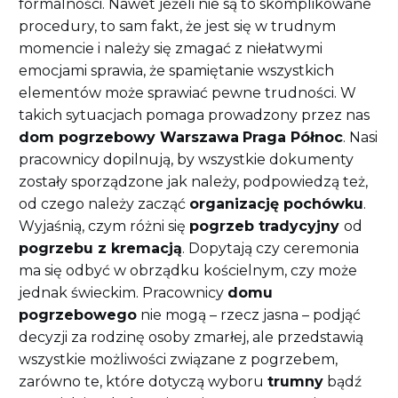
formalności. Nawet jeżeli nie są to skomplikowane
procedury, to sam fakt, że jest się w trudnym
momencie i należy się zmagać z niełatwymi
emocjami sprawia, że spamiętanie wszystkich
elementów może sprawiać pewne trudności. W
takich sytuacjach pomaga prowadzony przez nas
dom pogrzebowy Warszawa
Praga Północ
. Nasi
pracownicy dopilnują, by wszystkie dokumenty
zostały sporządzone jak należy, podpowiedzą też,
od czego należy zacząć
organizację pochówku
.
Wyjaśnią, czym różni się
pogrzeb tradycyjny
od
pogrzebu z kremacją
. Dopytają czy ceremonia
ma się odbyć w obrządku kościelnym, czy może
jednak świeckim. Pracownicy
domu
pogrzebowego
nie mogą – rzecz jasna – podjąć
decyzji za rodzinę osoby zmarłej, ale przedstawią
wszystkie możliwości związane z pogrzebem,
zarówno te, które dotyczą wyboru
trumny
bądź