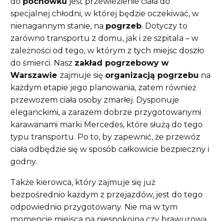
do
pochówku
jest przewiezienie ciała do
specjalnej chłodni, w której będzie oczekiwać, w
nienagannym stanie, na
pogrzeb
. Dotyczy to
zarówno transportu z domu, jak i ze szpitala – w
zależności od tego, w którym z tych miejsc doszło
do śmierci. Nasz
zakład pogrzebowy w
Warszawie
zajmuje się
organizacją pogrzebu
na
każdym etapie jego planowania, zatem również
przewozem ciała osoby zmarłej. Dysponuje
eleganckimi, a zarazem dobrze przygotowanymi
karawanami marki Mercedes, które służą do tego
typu transportu. Po to, by zapewnić, że przewóz
ciała odbędzie się w sposób całkowicie bezpieczny i
godny.
Także kierowca, który zajmuje się już
bezpośrednio każdym z przejazdów, jest do tego
odpowiednio przygotowany. Nie ma w tym
momencie miejsca na niespokojną czy brawurową